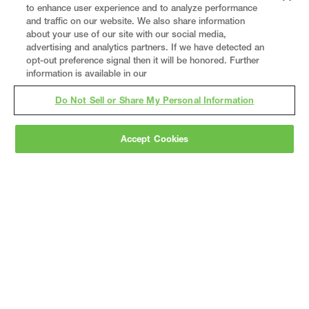
to enhance user experience and to analyze performance
and traffic on our website. We also share information
about your use of our site with our social media,
advertising and analytics partners. If we have detected an
opt-out preference signal then it will be honored. Further
information is available in our
Do Not Sell or Share My Personal Information
Gray
is a nationally recognized construction and
Accept Cookies
engineering firm, delivering end-to-end solutions
in
construction
,
professional services
,
equipment fabrication
, and
real estate
.
Since
1960, we have grown from a regional contractor
to a nationally ranked leader, serving the world’s
leading companies across the industrial
marketplace.
As a
fully integrated design-
builder
, Gray brings specialized
expertise
together under one team helping customers